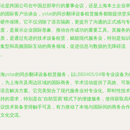
无论是跨国公司在中国总部举行的董事会议，还是上海本土企业
的国际客户洽谈会，ystar的同步翻译设备租赁服务都能提供坚
的硬件保障。它不仅消除了语言隔阂，更提升了沟通的正式感与
业度，是展示企业国际形象、推动合作成功的重要工具。其服务
本质，是通过先进的技术设备租赁，赋能现代服务业，特别是知
密集型和高频国际互动的商务领域，促进信息与数据的无障碍流
通。
海ystar的同步翻译设备租赁服务，以LBB0405/04等专业设备为
体，为上海市及周边区域的国际商务、学术活动提供了高效、可
的语言解决方案。它完美契合了现代服务业对专业化、即时性技
支持的需求，特别是在“自助贸易”模式下的便捷服务，使得获取高
会议技术装备变得触手可及，有力推动了本地与国际间的商务合
与文化交流。