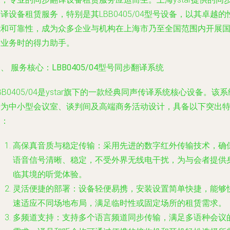
译设备租赁服务，特别是其LBB0405/04型号设备，以其卓越的
能和可靠性，成为众多企业与机构在上海市乃至全国范围内开展
际业务时的得力助手。
、 服务核心：LBB0405/04型号同步翻译系统
BB0405/04是ystar旗下的一款经典同声传译系统核心设备。该系
专为中小型会议室、谈判间及高端商务活动设计，具备以下突出
点：
高保真音质与稳定传输
：采用先进的数字红外传输技术，确
语音信号清晰、稳定，不受外界无线电干扰，为与会者提供
临其境的听觉体验。
灵活便捷的部署
：设备轻便易携，安装设置简单快捷，能够
速适应不同场地布局，满足临时性或固定场所的租赁需求。
多频道支持
：支持多个语言频道同步传输，满足多语种会议