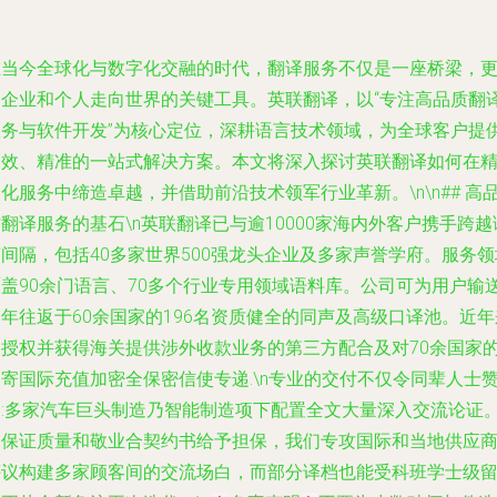
在当今全球化与数字化交融的时代，翻译服务不仅是一座桥梁，
是企业和个人走向世界的关键工具。英联翻译，以“专注高品质翻
服务与软件开发”为核心定位，深耕语言技术领域，为全球客户提
高效、精准的一站式解决方案。本文将深入探讨英联翻译如何在
化服务中缔造卓越，并借助前沿技术领军行业革新。\n\n## 高
翻译服务的基石\n英联翻译已与逾10000家海内外客户携手跨越
间隔，包括40多家世界500强龙头企业及多家声誉学府。服务领
覆盖90余门语言、70多个行业专用领域语料库。公司可为用户输
年往返于60余国家的196名资质健全的同声及高级口译池。近年
被授权并获得海关提供涉外收款业务的第三方配合及对70余国家
寄国际充值加密全保密信使专递.\n专业的交付不仅令同辈人士
诩:多家汽车巨头制造乃智能制造项下配置全文大量深入交流论证
为保证质量和敬业合契约书给予担保，我们专攻国际和当地供应
评议构建多家顾客间的交流场白，而部分译档也能受科班学士级