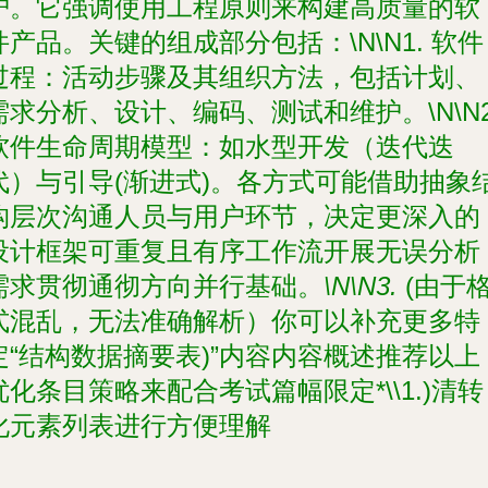
护。它强调使用工程原则来构建高质量的软
件产品。关键的组成部分包括：\N\N1.
软件
过程
：活动步骤及其组织方法，包括计划、
需求分析、设计、编码、测试和维护。\N\N2
软件生命周期模型
：如水型开发（迭代迭
代）与引导(渐进式)。各方式可能借助抽象
构层次沟通人员与用户环节，决定更深入的
设计框架可重复且有序工作流开展无误分析
需求贯彻通彻方向并行基础。
\N\N3.
(由于
式混乱，无法准确解析）你可以补充更多特
定“结构数据摘要表)”内容内容概述推荐以上
优化条目策略来配合考试篇幅限定
*\\1.
)清转
化元素列表进行方便理解